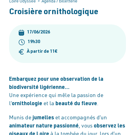
Loire Odyssée
>
Agenda / billetterie
Croisière ornithologique
17/06/2026
19h30
À partir de 11€
Embarquez pour une observation de la
biodiversité ligérienne…
Une expérience qui mêle la passion de
l’
ornithologie
et la
beauté du fleuve
.
Munis de
jumelles
et accompagnés d’un
animateur nature passionné
, vous
observez les
oiseaux de Loire
à la tombée du jour, lors d’un