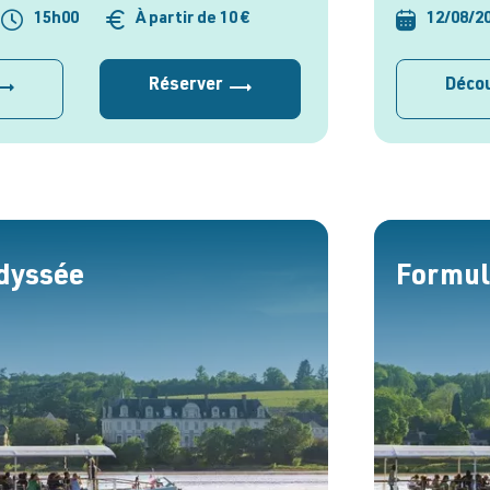
15h00
À partir de 10 €
12/08/2
Réserver
Décou
dyssée
Formul