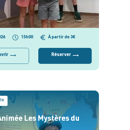
026
15h00
À partir de 3€
vrir
Réserver
ite
 Animée Les Mystères du