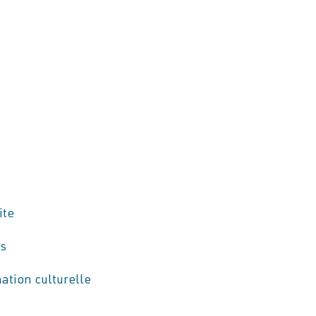
ite
ns
tion culturelle