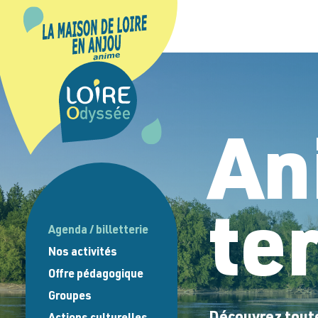
Panneau de gestion des cookies
An
te
Agenda / billetterie
Croisières
Animations à terre
Nos activités
Naviguez
Site de visite
Explorez
Offre pédagogique
Visitez
Groupes