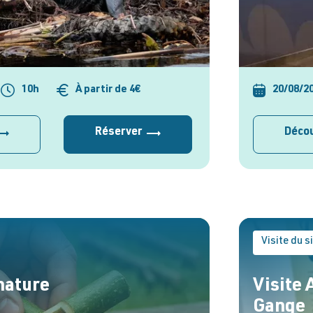
10h
À partir de 4€
20/08/2
Réserver
Décou
Visite du s
nature
Visite
Gange