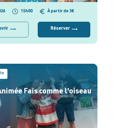
026
15h00
À partir de 3€
vrir
Réserver
ite
Animée Fais comme l'oiseau