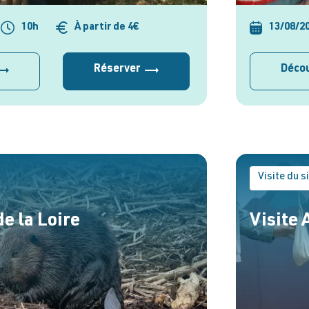
10h
À partir de 4€
13/08/2
Réserver
Décou
Visite du s
de la Loire
Visite 