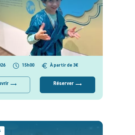
026
15h00
À partir de 3€
vrir
Réserver
s