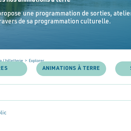
s nos animations à terre
ropose une programmation de sorties, atelier
travers de sa programmation culturelle.
 / billetterie
>
Explorer
RES
ANIMATIONS À TERRE
lic